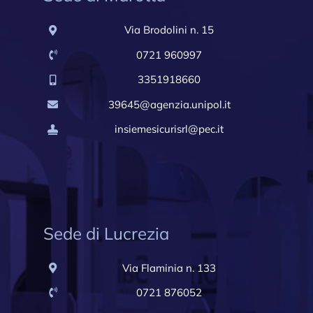
Via Brodolini n. 15
0721 960997
3351918660
39645@agenzia.unipol.it
insiemesicurisrl@pec.it
Sede di Lucrezia
Via Flaminia n. 133
0721 876052