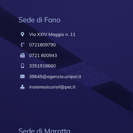
Sede di Fano
Via XXIV Maggio n. 11
0721809790
0721 800943
3351918660
39645@agenzia.unipol.it
insiemesicurisrl@pec.it
Sede di Marotta