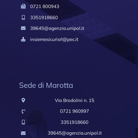
0721 800943
3351918660
39645@agenzia.unipol.it
insiemesicurisrl@pec.it
Sede di Marotta
Via Brodolini n. 15
0721 960997
3351918660
39645@agenzia.unipol.it