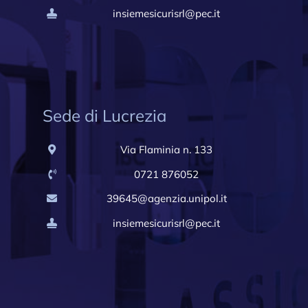
insiemesicurisrl@pec.it
Sede di Lucrezia
Via Flaminia n. 133
0721 876052
39645@agenzia.unipol.it
insiemesicurisrl@pec.it