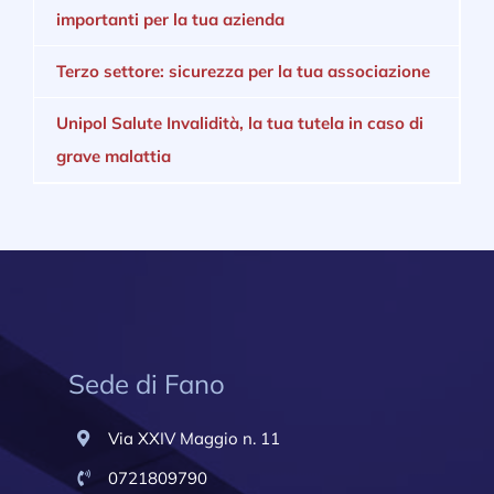
importanti per la tua azienda
Terzo settore: sicurezza per la tua associazione
Unipol Salute Invalidità, la tua tutela in caso di
grave malattia
Sede di Fano
Via XXIV Maggio n. 11
0721809790