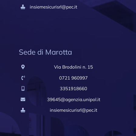
insiemesicurisrl@pec.it
Sede di Marotta
Via Brodolini n. 15
0721 960997
3351918660
39645@agenzia.unipol.it
insiemesicurisrl@pec.it