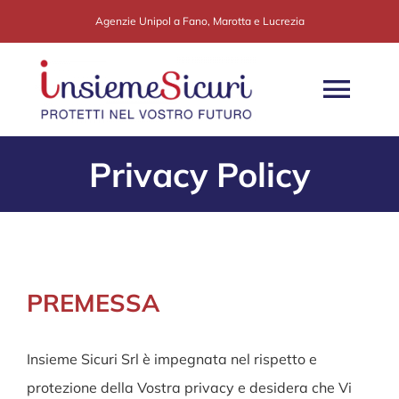
Salta
Agenzie Unipol a Fano, Marotta e Lucrezia
al
contenuto
Togg
Navi
Privacy Policy
CHI SIAMO
SEDE DI FANO
SEDE DI MAROTTA
PREMESSA
SEDE DI LUCREZIA
Insieme Sicuri Srl è impegnata nel rispetto e
protezione della Vostra privacy e desidera che Vi