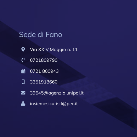
Sede di Fano
Via XXIV Maggio n. 11
0721809790
0721 800943
3351918660
39645@agenzia.unipol.it
insiemesicurisrl@pec.it